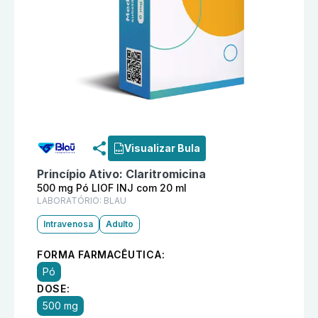
Informações detalhadas do produto
Clarilib 500 mg P
Visualizar Bula
Princípio Ativo:
Claritromicina
500 mg Pó LIOF INJ com 20 ml
LABORATÓRIO:
BLAU
Intravenosa
Adulto
FORMA FARMACÊUTICA:
Pó
DOSE:
500 mg