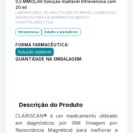
0,5 MMOL/ml Solução Injetável Intravenosa com
20 ml
LABORATÓRIO:
GE HEALTHCARE DO BRASIL COMERCIO E
SERVICOS PARA EQUIPAMENTOS MEDICO-
HOSPITALARES LTDA
Intravenosa
Adulto e pediátrico
FORMA FARMACÊUTICA:
Solução injetável
QUANTIDADE NA EMBALAGEM:
Descrição do Produto
CLARISCAN® é um medicamento utilizado
em diagnósticos por IRM (Imagem por
Ressonância Magnética) para melhorar a