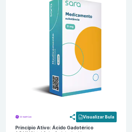
Informações detalhadas do produto
Clariscan 0,5 M
Visualizar Bula
Princípio Ativo:
Ácido Gadotérico