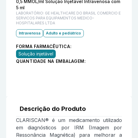
0,5 MMOL/ml Solução Injetável Intravenosa com
5 ml
LABORATÓRIO:
GE HEALTHCARE DO BRASIL COMERCIO E
SERVICOS PARA EQUIPAMENTOS MEDICO-
HOSPITALARES LTDA
Intravenosa
Adulto e pediátrico
FORMA FARMACÊUTICA:
Solução injetável
QUANTIDADE NA EMBALAGEM:
Descrição do Produto
CLARISCAN® é um medicamento utilizado
em diagnósticos por IRM (Imagem por
Ressonância Magnética) para melhorar a