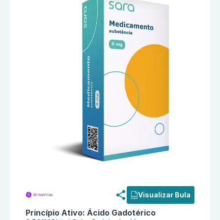
Informações detalhadas do produto
Clariscan 0,5 M
Visualizar Bula
Princípio Ativo:
Ácido Gadotérico