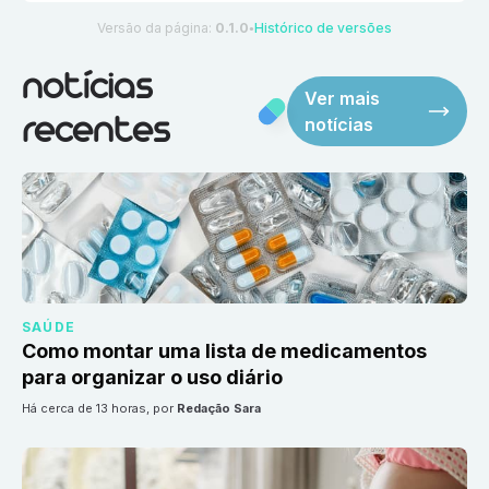
Versão da página:
0.1.0
Histórico de versões
●
notícias
Ver mais
notícias
recentes
SAÚDE
Como montar uma lista de medicamentos
para organizar o uso diário
há cerca de 13 horas
, por
Redação Sara