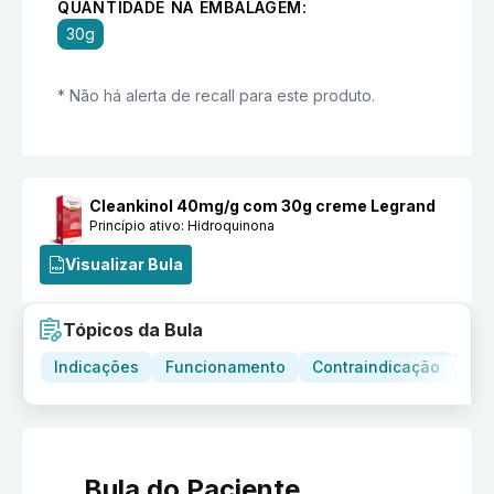
QUANTIDADE NA EMBALAGEM:
30g
* Não há alerta de recall para este produto.
Cleankinol 40mg/g com 30g creme Legrand
Princípio ativo:
Hidroquinona
Visualizar Bula
Tópicos da Bula
Indicações
Funcionamento
Contraindicação
Adv
Bula do Paciente