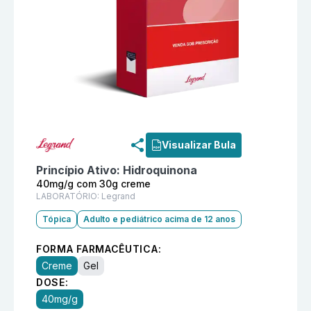
Informações detalhadas do produto
Cleankinol 40mg
Visualizar Bula
Princípio Ativo:
Hidroquinona
40mg/g com 30g creme
LABORATÓRIO:
Legrand
Tópica
Adulto e pediátrico acima de 12 anos
FORMA FARMACÊUTICA:
Creme
Gel
DOSE:
40mg/g