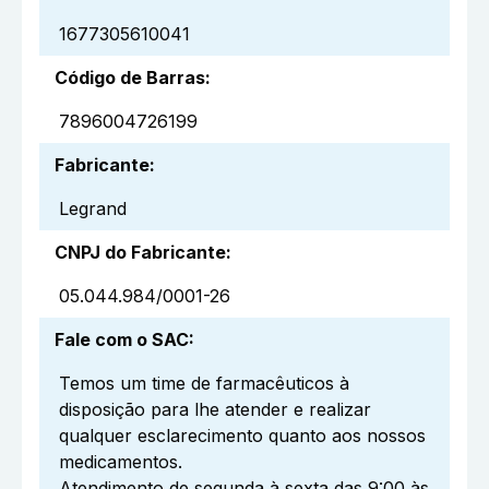
1677305610041
Código de Barras
:
7896004726199
Fabricante
:
Legrand
CNPJ do Fabricante
:
05.044.984/0001-26
Fale com o SAC
:
Temos um time de farmacêuticos à
disposição para lhe atender e realizar
qualquer esclarecimento quanto aos nossos
medicamentos.
Atendimento de segunda à sexta das 9:00 às