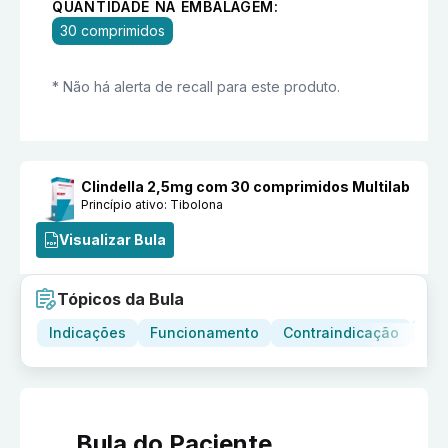
QUANTIDADE NA EMBALAGEM:
30 comprimidos
* Não há alerta de recall para este produto.
Clindella 2,5mg com 30 comprimidos Multilab
Princípio ativo:
Tibolona
Visualizar Bula
Tópicos da Bula
Indicações
Funcionamento
Contraindicação
Adv
Bula do Paciente