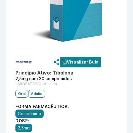
Informações detalhadas do produto
Clindella 2,5mg c
Visualizar Bula
Princípio Ativo:
Tibolona
2,5mg com 30 comprimidos
LABORATÓRIO:
Multilab
Oral
Adulto
FORMA FARMACÊUTICA:
Comprimido
DOSE:
2,5mg