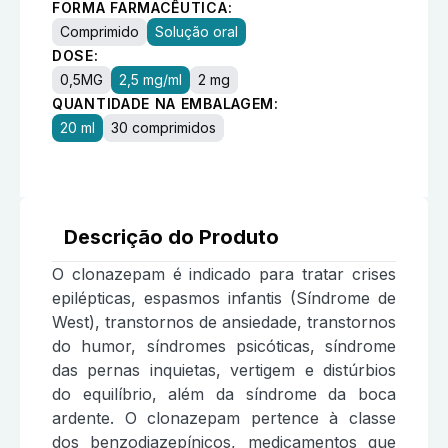
FORMA FARMACÊUTICA:
Comprimido
Solução oral
DOSE:
0,5MG
2,5 mg/ml
2 mg
QUANTIDADE NA EMBALAGEM:
20 ml
30 comprimidos
Descrição do Produto
O clonazepam é indicado para tratar crises
epilépticas, espasmos infantis (Síndrome de
West), transtornos de ansiedade, transtornos
do humor, síndromes psicóticas, síndrome
das pernas inquietas, vertigem e distúrbios
do equilíbrio, além da síndrome da boca
ardente. O clonazepam pertence à classe
dos benzodiazepínicos, medicamentos que