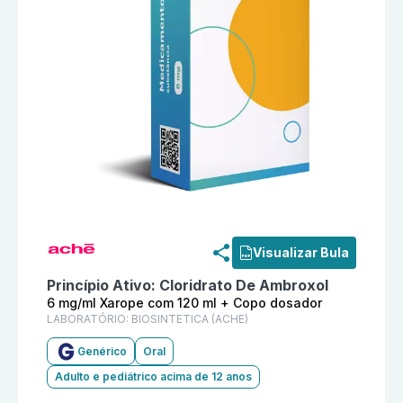
Informações detalhadas do produto
Cloridrato De Am
Visualizar Bula
Princípio Ativo:
Cloridrato De Ambroxol
6 mg/ml Xarope com 120 ml + Copo dosador
LABORATÓRIO:
BIOSINTETICA (ACHE)
Genérico
Oral
Adulto e pediátrico acima de 12 anos