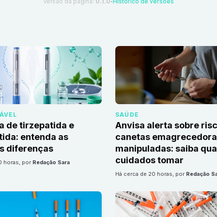
Versão da página:
0.1.0
Histórico de versões
●
DÁVEL
SAÚDE
a de tirzepatida e
Anvisa alerta sobre ris
ida: entenda as
canetas emagrecedoras
is diferenças
manipuladas: saiba qua
cuidados tomar
20 horas
, por
Redação Sara
há cerca de 20 horas
, por
Redação S