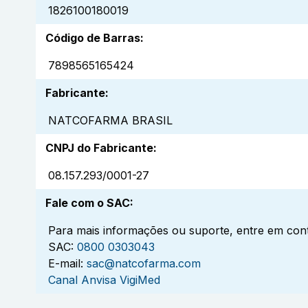
1826100180019
Código de Barras
:
7898565165424
Fabricante
:
NATCOFARMA BRASIL
CNPJ do Fabricante
:
08.157.293/0001-27
Fale com o SAC
:
Para mais informações ou suporte, entre em cont
SAC:
0800 0303043
E-mail:
sac@natcofarma.com
Canal Anvisa VigiMed