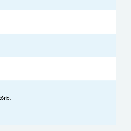
ório.