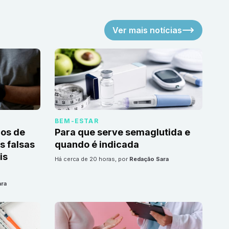
Ver mais notícias
BEM-ESTAR
cos de
Para que serve semaglutida e
 falsas
quando é indicada
is
há cerca de 20 horas
, por
Redação Sara
ara