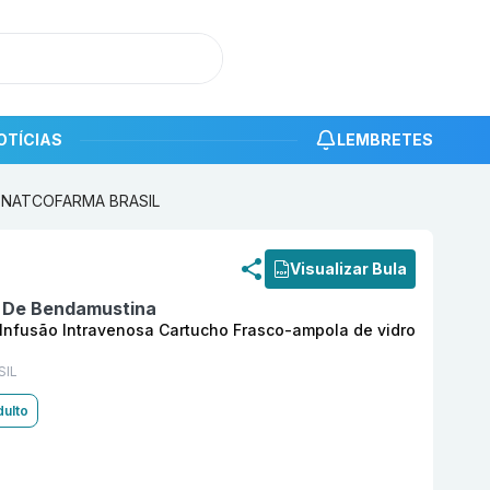
OTÍCIAS
LEMBRETES
bar NATCOFARMA BRASIL
roduto
Cloridrato De Bendamustina 100 mg Pó LIOF Soluç
Visualizar Bula
o De Bendamustina
 Infusão Intravenosa Cartucho Frasco-ampola de vidro
SIL
ulto