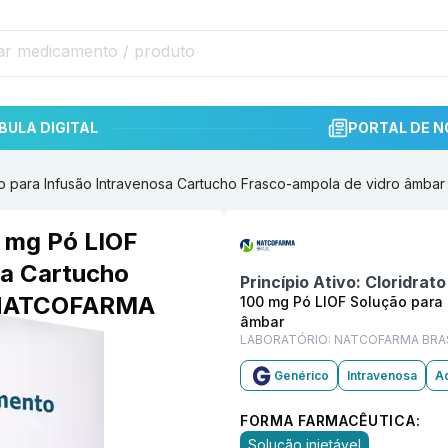
BULA DIGITAL
PORTAL DE N
ão para Infusão Intravenosa Cartucho Frasco-ampola de vidro âm
Informações detalhadas do p
 mg Pó LIOF
sa Cartucho
Princípio Ativo:
Cloridrat
r NATCOFARMA
100 mg Pó LIOF Solução para
âmbar
LABORATÓRIO:
NATCOFARMA BRA
Genérico
Intravenosa
Ad
FORMA FARMACÊUTICA:
Solução injetável