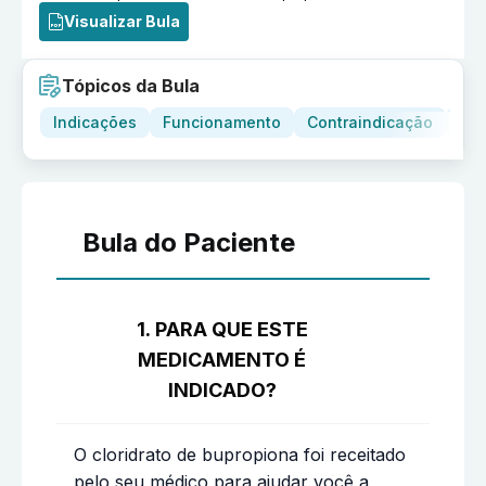
Visualizar Bula
Tópicos da Bula
Indicações
Funcionamento
Contraindicação
Adv
Bula do Paciente
1. PARA QUE ESTE
MEDICAMENTO É
INDICADO?
O cloridrato de bupropiona foi receitado
pelo seu médico para ajudar você a