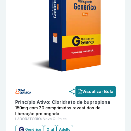
Informações detalhadas do produto
Cloridrato de bu
Visualizar Bula
Princípio Ativo:
Cloridrato de bupropiona
150mg com 30 comprimidos revestidos de
liberação prolongada
LABORATÓRIO:
Nova Química
Genérico
Oral
Adulto