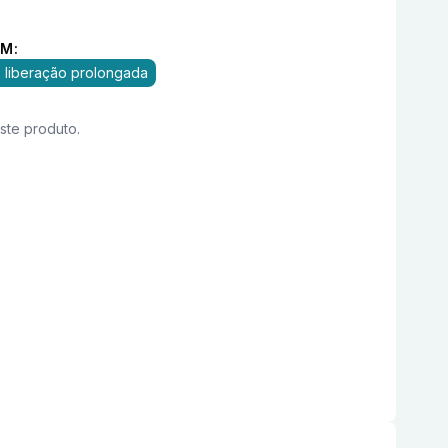
M:
 liberação prolongada
este produto.