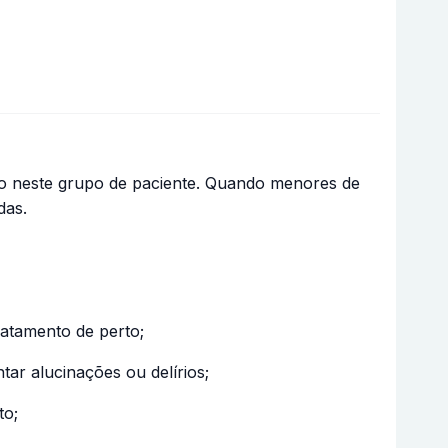
do neste grupo de paciente. Quando menores de
das.
ratamento de perto;
ar alucinações ou delírios;
to;