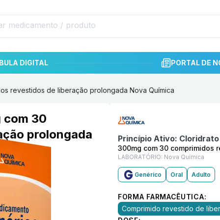
BULA DIGITAL
PORTAL DE N
os revestidos de liberação prolongada Nova Química
Informações detalhadas do p
g com 30
ração prolongada
Princípio Ativo:
Cloridrat
300mg com 30 comprimidos re
LABORATÓRIO:
Nova Química
Genérico
Oral
Adulto
FORMA FARMACÊUTICA:
Comprimido revestido de lib