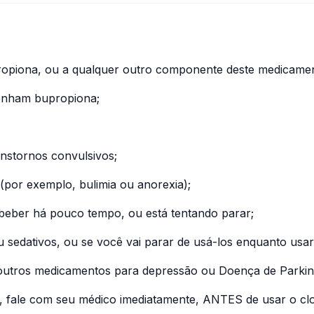
upropiona, ou a qualquer outro componente deste medicame
enham bupropiona;
anstornos convulsivos;
 (por exemplo, bulimia ou anorexia);
 beber há pouco tempo, ou está tentando parar;
u sedativos, ou se você vai parar de usá-los enquanto usar
, outros medicamentos para depressão ou Doença de Parki
ê, fale com seu médico imediatamente, ANTES de usar o clo