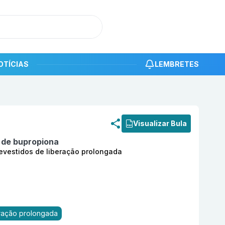
OTÍCIAS
LEMBRETES
roduto
Cloridrato de bupropiona 300mg com 30 comprimido
Visualizar Bula
o de bupropiona
vestidos de liberação prolongada
eração prolongada