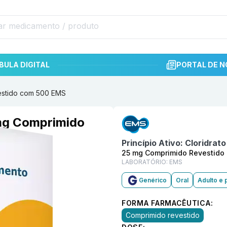
BULA DIGITAL
PORTAL DE N
estido com 500 EMS
Informações detalhadas do p
 mg Comprimido
Princípio Ativo:
Cloridrat
25 mg Comprimido Revestido
LABORATÓRIO:
EMS
Genérico
Oral
Adulto e 
FORMA FARMACÊUTICA:
Comprimido revestido