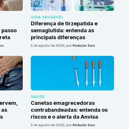
VIDA SAUDÁVEL
Diferença de tirzepatida e
 passo
semaglutida: entenda as
reta
principais diferenças
ra
5 de agosto de 2026
, por
Redação Sara
SAÚDE
servem,
Canetas emagrecedoras
 as
contrabandeadas: entenda os
s
riscos e o alerta da Anvisa
5 de agosto de 2026
, por
Redação Sara