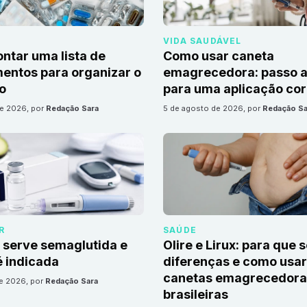
VIDA SAUDÁVEL
tar uma lista de
Como usar caneta
ntos para organizar o
emagrecedora: passo a
io
para uma aplicação cor
de 2026
, por
Redação Sara
5 de agosto de 2026
, por
Redação Sa
R
SAÚDE
 serve semaglutida e
Olire e Lirux: para que 
 indicada
diferenças e como usar
canetas emagrecedora
de 2026
, por
Redação Sara
brasileiras