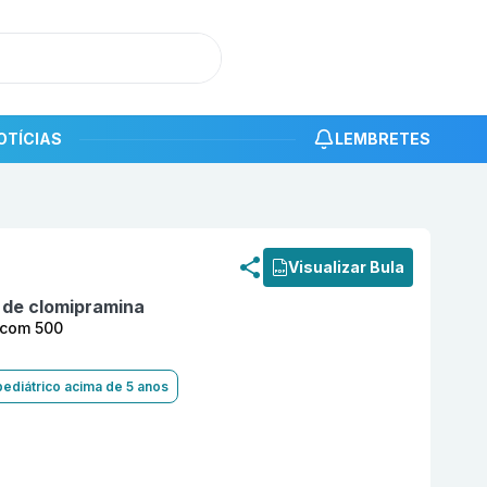
OTÍCIAS
LEMBRETES
roduto
Cloridrato de Clomipramina 25 mg Comprimido Rev
Visualizar Bula
o de clomipramina
 com 500
pediátrico acima de 5 anos