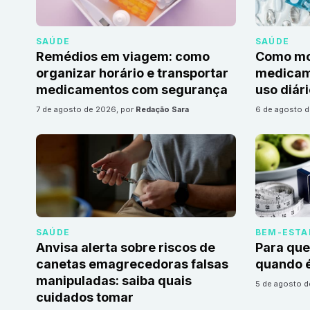
SAÚDE
SAÚDE
Remédios em viagem: como
Como mon
organizar horário e transportar
medicame
medicamentos com segurança
uso diár
7 de agosto de 2026
, por
Redação Sara
6 de agosto 
SAÚDE
BEM-ESTA
Anvisa alerta sobre riscos de
Para que
canetas emagrecedoras falsas
quando é
manipuladas: saiba quais
5 de agosto 
cuidados tomar