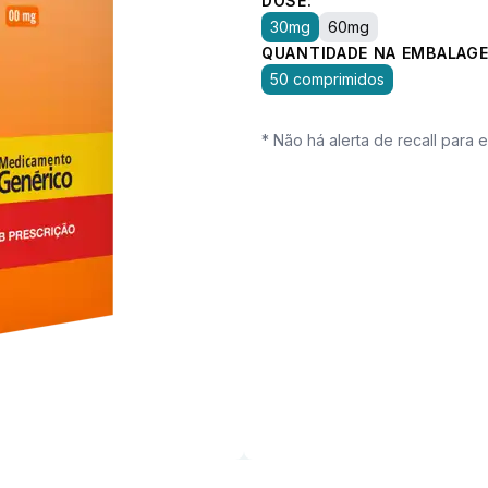
DOSE:
30mg
60mg
QUANTIDADE NA EMBALAGE
50 comprimidos
* Não há alerta de recall para 