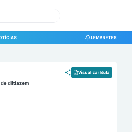
OTÍCIAS
LEMBRETES
roduto
Cloridrato de diltiazem 30mg com 50 comprimidos 
Visualizar Bula
 de diltiazem