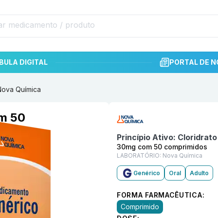
BULA DIGITAL
PORTAL DE N
Nova Química
Informações detalhadas do p
om 50
Princípio Ativo:
Cloridrato
30mg com 50 comprimidos
LABORATÓRIO:
Nova Química
Genérico
Oral
Adulto
FORMA FARMACÊUTICA:
Comprimido