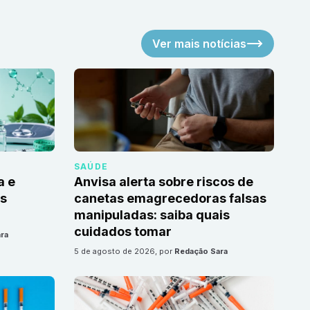
Ver mais notícias
SAÚDE
a e
Anvisa alerta sobre riscos de
as
canetas emagrecedoras falsas
manipuladas: saiba quais
cuidados tomar
ra
5 de agosto de 2026
, por
Redação Sara