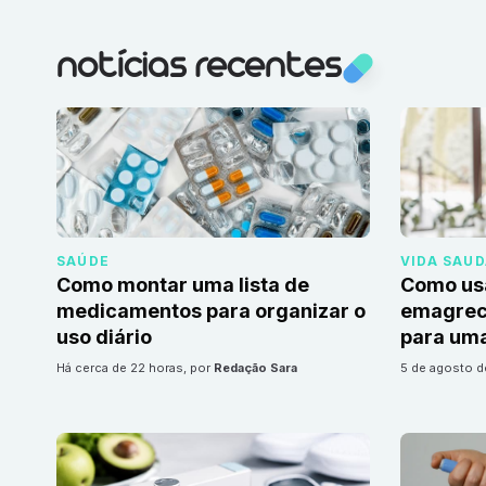
notícias recentes
SAÚDE
VIDA SAU
Como montar uma lista de
Como us
medicamentos para organizar o
emagrec
uso diário
para uma
há cerca de 22 horas
, por
Redação Sara
5 de agosto 