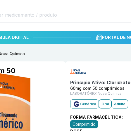
BULA DIGITAL
PORTAL DE N
Nova Química
Informações detalhadas do p
om 50
Princípio Ativo:
Cloridrato
60mg com 50 comprimidos
LABORATÓRIO:
Nova Química
Genérico
Oral
Adulto
FORMA FARMACÊUTICA:
Comprimido