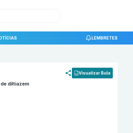
OTÍCIAS
LEMBRETES
roduto
Cloridrato de diltiazem 60mg com 50 comprimidos 
Visualizar Bula
 de diltiazem