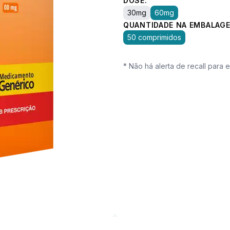
DOSE:
30mg
60mg
QUANTIDADE NA EMBALAGE
50 comprimidos
* Não há alerta de recall para 