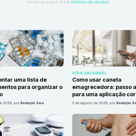
Versão da página:
0.1.0
Histórico de versões
●
VIDA SAUDÁVEL
tar uma lista de
Como usar caneta
ntos para organizar o
emagrecedora: passo a
io
para uma aplicação cor
de 2026
, por
Redação Sara
5 de agosto de 2026
, por
Redação Sa