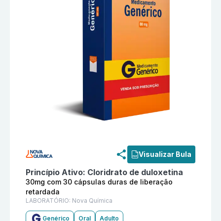
Informações detalhadas do produto
Cloridrato de dul
Visualizar Bula
Princípio Ativo:
Cloridrato de duloxetina
30mg com 30 cápsulas duras de liberação
retardada
LABORATÓRIO:
Nova Química
Genérico
Oral
Adulto