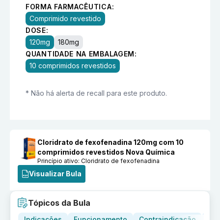
FORMA FARMACÊUTICA:
Comprimido revestido
DOSE:
120mg
180mg
QUANTIDADE NA EMBALAGEM:
10 comprimidos revestidos
* Não há alerta de recall para este produto.
Cloridrato de fexofenadina 120mg com 10
comprimidos revestidos Nova Química
Princípio ativo:
Cloridrato de fexofenadina
Visualizar Bula
Tópicos da Bula
Indicações
Funcionamento
Contraindicação
Adv