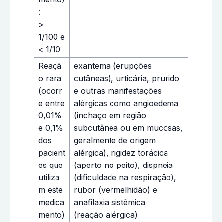
:
>
1/100 e
< 1/10
Reaçã
exantema (erupções
o rara
cutâneas), urticária, prurido
(ocorr
e outras manifestações
e entre
alérgicas como angioedema
0,01%
(inchaço em região
e 0,1%
subcutânea ou em mucosas,
dos
geralmente de origem
pacient
alérgica), rigidez torácica
es que
(aperto no peito), dispneia
utiliza
(dificuldade na respiração),
m este
rubor (vermelhidão) e
medica
anafilaxia sistêmica
mento)
(reação alérgica)