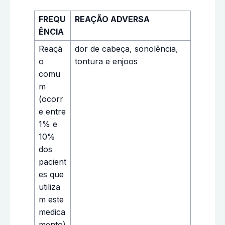
FREQU
REAÇÃO ADVERSA
ÊNCIA
Reaçã
dor de cabeça, sonolência,
o
tontura e enjoos
comu
m
(ocorr
e entre
1% e
10%
dos
pacient
es que
utiliza
m este
medica
mento)