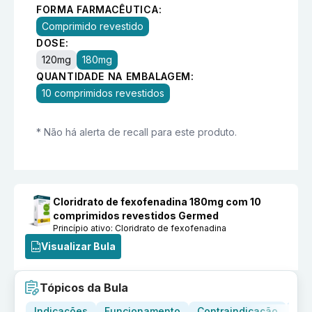
FORMA FARMACÊUTICA:
Comprimido revestido
DOSE:
120mg
180mg
QUANTIDADE NA EMBALAGEM:
10 comprimidos revestidos
* Não há alerta de recall para este produto.
Cloridrato de fexofenadina 180mg com 10
comprimidos revestidos Germed
Princípio ativo:
Cloridrato de fexofenadina
Visualizar Bula
Tópicos da Bula
Indicações
Funcionamento
Contraindicação
Adv