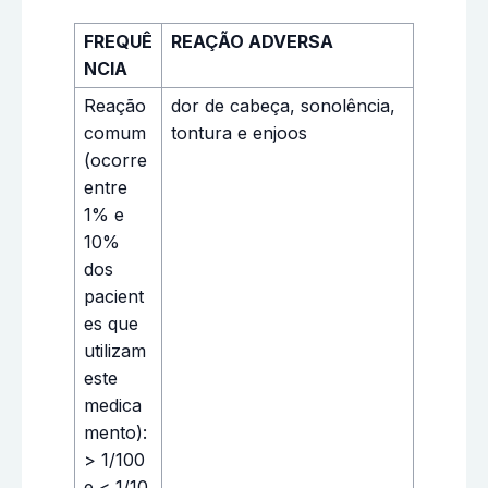
FREQUÊ
REAÇÃO ADVERSA
NCIA
Reação
dor de cabeça, sonolência,
comum
tontura e enjoos
(ocorre
entre
1% e
10%
dos
pacient
es que
utilizam
este
medica
mento):
> 1/100
e < 1/10