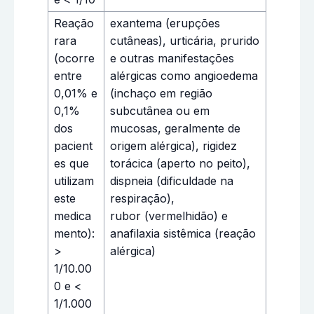
Reação
exantema (erupções
rara
cutâneas), urticária, prurido
(ocorre
e outras manifestações
entre
alérgicas como angioedema
0,01% e
(inchaço em região
0,1%
subcutânea ou em
dos
mucosas, geralmente de
pacient
origem alérgica), rigidez
es que
torácica (aperto no peito),
utilizam
dispneia (dificuldade na
este
respiração),
medica
rubor (vermelhidão) e
mento):
anafilaxia sistêmica (reação
>
alérgica)
1/10.00
0 e <
1/1.000