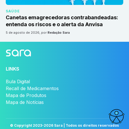
SAÚDE
Canetas emagrecedoras contrabandeadas:
entenda os riscos e o alerta da Anvisa
5 de agosto de 2026
, por
Redação Sara
LINKS
Bula Digital
Recall de Medicamentos
Mapa de Produtos
Mapa de Notícias
© Copyright 2023-
2026
Sara | Todos os direitos reservados
Acessi