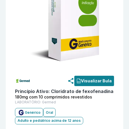
Informações detalhadas do produto
Cloridrato de fe
Visualizar Bula
Princípio Ativo:
Cloridrato de fexofenadina
180mg com 10 comprimidos revestidos
LABORATÓRIO:
Germed
Genérico
Oral
Adulto e pediátrico acima de 12 anos