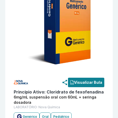
Informações detalhadas do produto
Cloridrato de fe
Visualizar Bula
Princípio Ativo:
Cloridrato de fexofenadina
6mg/mL suspensão oral com 60mL + seringa
dosadora
LABORATÓRIO:
Nova Química
Genérico
Oral
Pediátrico