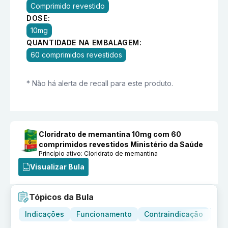
Comprimido revestido
DOSE:
10mg
QUANTIDADE NA EMBALAGEM:
60 comprimidos revestidos
* Não há alerta de recall para este produto.
Cloridrato de memantina 10mg com 60
comprimidos revestidos Ministério da Saúde
Princípio ativo:
Cloridrato de memantina
Visualizar Bula
Tópicos da Bula
Indicações
Funcionamento
Contraindicação
Adv