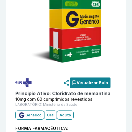
Informações detalhadas do produto
Cloridrato de me
Visualizar Bula
Princípio Ativo:
Cloridrato de memantina
10mg com 60 comprimidos revestidos
LABORATÓRIO:
Ministério da Saúde
Genérico
Oral
Adulto
FORMA FARMACÊUTICA: