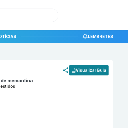
OTÍCIAS
LEMBRETES
roduto
Cloridrato de memantina 20mg com 15 comprimidos
Visualizar Bula
o de memantina
estidos