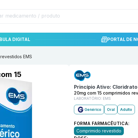
BULA DIGITAL
PORTAL DE N
 revestidos EMS
Informações detalhadas do p
com 15
Princípio Ativo:
Cloridrat
20mg com 15 comprimidos rev
LABORATÓRIO:
EMS
Genérico
Oral
Adulto
FORMA FARMACÊUTICA:
Comprimido revestido