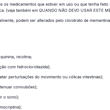
 os medicamentos que estiver em uso ou que tenha feito u
médica. (veja também em QUANDO NÃO DEVO USAR ESTE 
palmente, podem ser alterados pelo cloridrato de memantin
 quinina, nicotina;
ção com hidroclorotiazida);
ratar perturbações do movimento ou cólicas intestinais);
 atenuar convulsões);
ir o sono);
ocriptina);