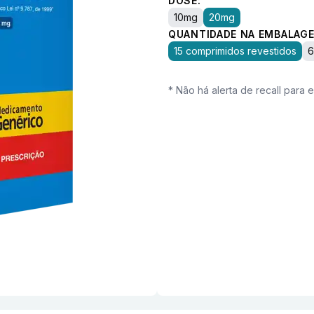
DOSE:
10mg
20mg
QUANTIDADE NA EMBALAGE
15 comprimidos revestidos
6
* Não há alerta de recall para 