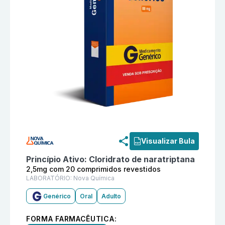
Informações detalhadas do produto
Cloridrato de nar
Visualizar Bula
Princípio Ativo:
Cloridrato de naratriptana
2,5mg com 20 comprimidos revestidos
LABORATÓRIO:
Nova Química
Genérico
Oral
Adulto
FORMA FARMACÊUTICA: