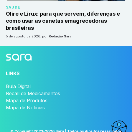
SAÚDE
Olire e Lirux: para que servem, diferenças e
como usar as canetas emagrecedoras
brasileiras
5 de agosto de 2026
, por
Redação Sara
LINKS
Bula Digital
Recall de Medicamentos
Mapa de Produtos
Mapa de Notícias
© Copyright 2023-
2026
Sara | Todos os direitos reservados