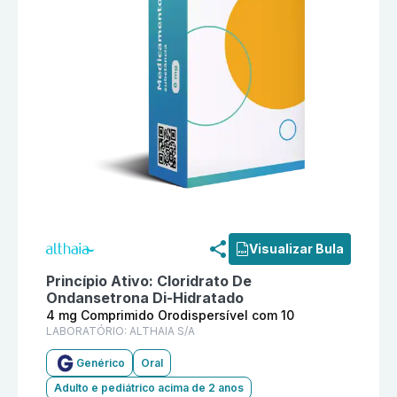
Informações detalhadas do produto
Cloridrato De On
Visualizar Bula
Princípio Ativo:
Cloridrato De
Ondansetrona Di-Hidratado
4 mg Comprimido Orodispersível com 10
LABORATÓRIO:
ALTHAIA S/A
Genérico
Oral
Adulto e pediátrico acima de 2 anos