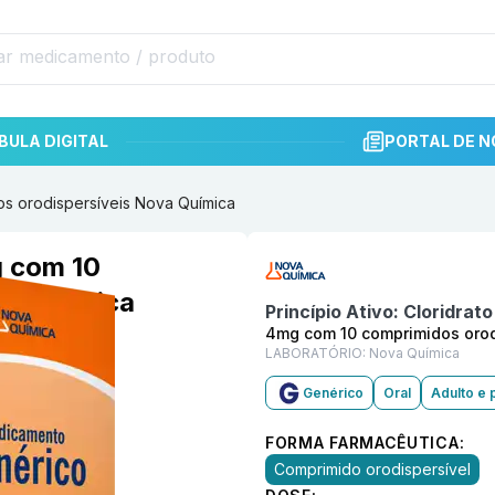
BULA DIGITAL
PORTAL DE N
s orodispersíveis Nova Química
Informações detalhadas do p
g com 10
va Química
Princípio Ativo:
Cloridrat
4mg com 10 comprimidos orod
LABORATÓRIO:
Nova Química
Genérico
Oral
Adulto e 
FORMA FARMACÊUTICA:
Comprimido orodispersível