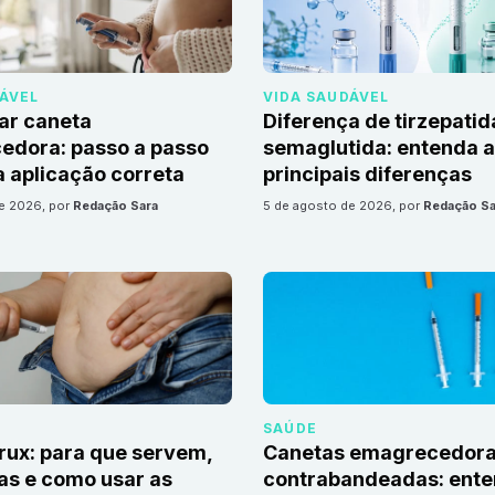
DÁVEL
VIDA SAUDÁVEL
ar caneta
Diferença de tirzepatid
edora: passo a passo
semaglutida: entenda 
 aplicação correta
principais diferenças
de 2026
, por
Redação Sara
5 de agosto de 2026
, por
Redação Sa
SAÚDE
irux: para que servem,
Canetas emagrecedor
as e como usar as
contrabandeadas: ente