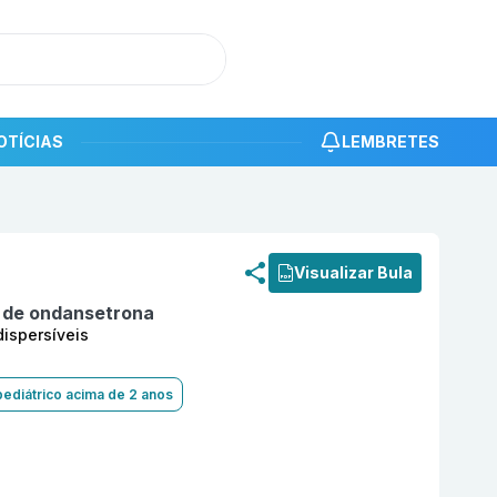
OTÍCIAS
LEMBRETES
roduto
Cloridrato de ondansetrona 4mg com 10 comprimido
Visualizar Bula
o de ondansetrona
ispersíveis
pediátrico acima de 2 anos