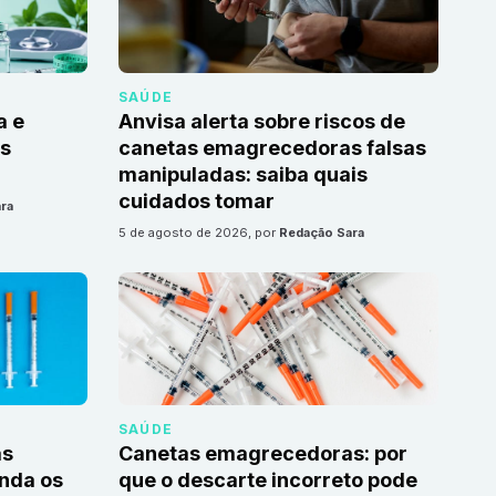
SAÚDE
a e
Anvisa alerta sobre riscos de
as
canetas emagrecedoras falsas
manipuladas: saiba quais
cuidados tomar
ra
5 de agosto de 2026
, por
Redação Sara
SAÚDE
as
Canetas emagrecedoras: por
nda os
que o descarte incorreto pode