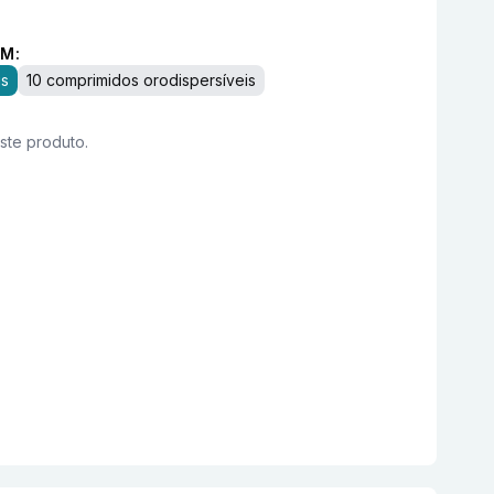
M:
is
10 comprimidos orodispersíveis
este produto.