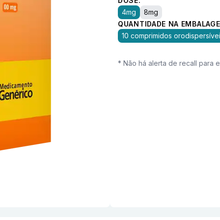
DOSE:
4mg
8mg
QUANTIDADE NA EMBALAGE
10 comprimidos orodispersíve
* Não há alerta de recall para 