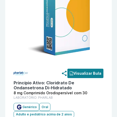
Informações detalhadas do produto
Cloridrato De On
Visualizar Bula
Princípio Ativo:
Cloridrato De
Ondansetrona Di-Hidratado
8 mg Comprimido Orodispersível com 30
LABORATÓRIO:
PHARLAB
Genérico
Oral
Adulto e pediátrico acima de 2 anos