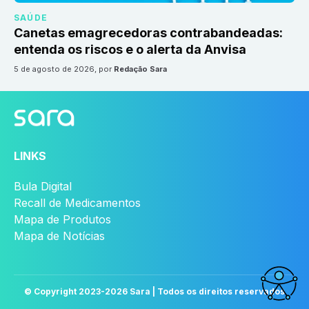
SAÚDE
Canetas emagrecedoras contrabandeadas:
entenda os riscos e o alerta da Anvisa
5 de agosto de 2026
, por
Redação Sara
LINKS
Bula Digital
Recall de Medicamentos
Mapa de Produtos
Mapa de Notícias
© Copyright 2023-
2026
Sara | Todos os direitos reservados