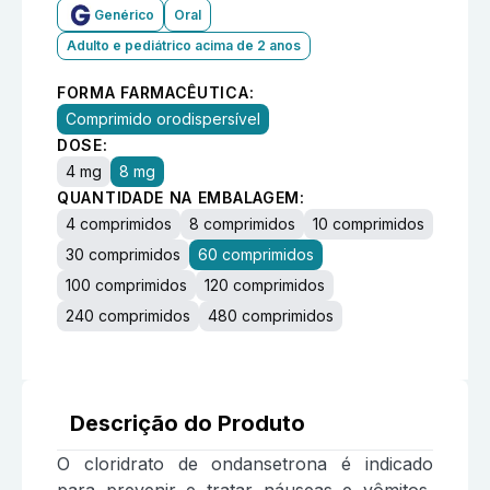
Genérico
Oral
Adulto e pediátrico acima de 2 anos
FORMA FARMACÊUTICA:
Comprimido orodispersível
DOSE:
4 mg
8 mg
QUANTIDADE NA EMBALAGEM:
4 comprimidos
8 comprimidos
10 comprimidos
30 comprimidos
60 comprimidos
100 comprimidos
120 comprimidos
240 comprimidos
480 comprimidos
Descrição do Produto
O cloridrato de ondansetrona é indicado
para prevenir e tratar náuseas e vômitos,