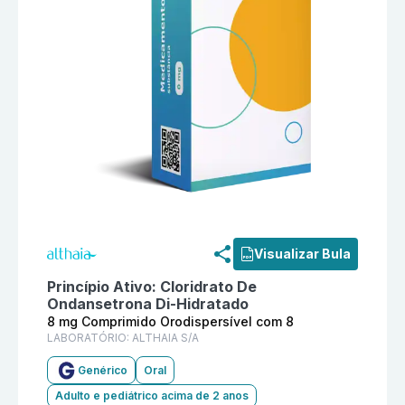
Informações detalhadas do produto
Cloridrato De On
Visualizar Bula
Princípio Ativo:
Cloridrato De
Ondansetrona Di-Hidratado
8 mg Comprimido Orodispersível com 8
LABORATÓRIO:
ALTHAIA S/A
Genérico
Oral
Adulto e pediátrico acima de 2 anos