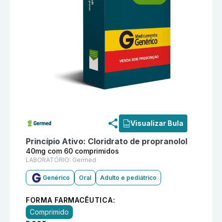
Informações detalhadas do produto
Cloridrato de pr
Visualizar Bula
Princípio Ativo:
Cloridrato de propranolol
40mg com 60 comprimidos
LABORATÓRIO:
Germed
Genérico
Oral
Adulto e pediátrico
FORMA FARMACÊUTICA:
Comprimido