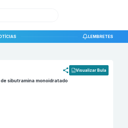
OTÍCIAS
LEMBRETES
roduto
Cloridrato de sibutramina monoidratado 15mg com 
Visualizar Bula
o de sibutramina monoidratado