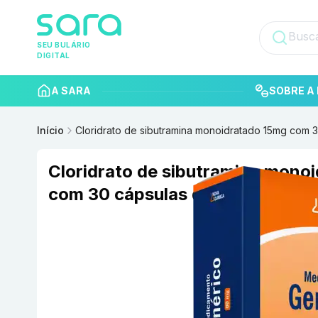
SEU BULÁRIO
DIGITAL
A SARA
SOBRE A 
Início
Cloridrato de sibutramina monoidratado 15mg com 
Cloridrato de sibutramina mono
com 30 cápsulas duras Nova Qu