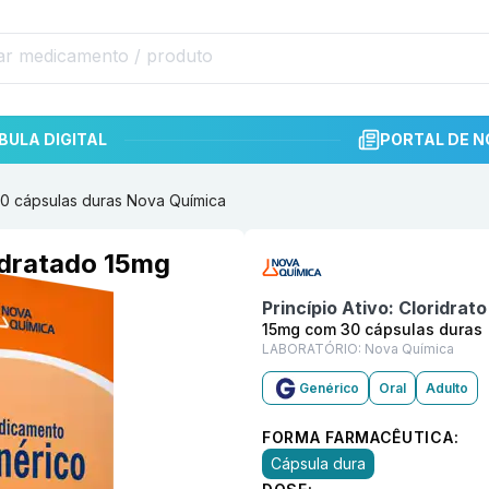
BULA DIGITAL
PORTAL DE N
30 cápsulas duras Nova Química
Informações detalhadas do p
idratado 15mg
ímica
Princípio Ativo:
Cloridrat
15mg com 30 cápsulas duras
LABORATÓRIO:
Nova Química
Genérico
Oral
Adulto
FORMA FARMACÊUTICA:
Cápsula dura