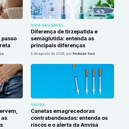
VIDA SAUDÁVEL
Diferença de tirzepatida e
 passo
semaglutida: entenda as
reta
principais diferenças
ra
5 de agosto de 2026
, por
Redação Sara
SAÚDE
servem,
Canetas emagrecedoras
 as
contrabandeadas: entenda os
s
riscos e o alerta da Anvisa