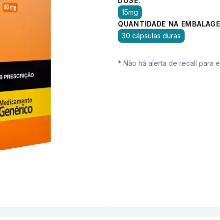
DOSE:
15mg
QUANTIDADE NA EMBALAGE
30 cápsulas duras
* Não há alerta de recall para 