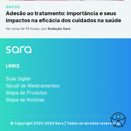
SAÚDE
Adesão ao tratamento: importância e seus
impactos na eficácia dos cuidados na saúde
há cerca de 19 horas
, por
Redação Sara
LINKS
Bula Digital
Recall de Medicamentos
Mapa de Produtos
Mapa de Notícias
© Copyright 2023-
2026
Sara | Todos os direitos reservados