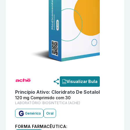
Informações detalhadas do produto
Cloridrato De So
Visualizar Bula
Princípio Ativo:
Cloridrato De Sotalol
120 mg Comprimido com 30
LABORATÓRIO:
BIOSINTETICA (ACHE)
Genérico
Oral
FORMA FARMACÊUTICA: