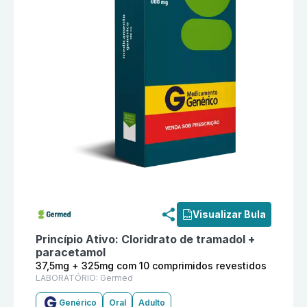
Informações detalhadas do produto
Cloridrato de tr
Visualizar Bula
Princípio Ativo:
Cloridrato de tramadol +
paracetamol
37,5mg + 325mg com 10 comprimidos revestidos
LABORATÓRIO:
Germed
Genérico
Oral
Adulto