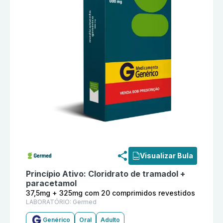
Informações detalhadas do produto
Cloridrato de tr
Visualizar Bula
Princípio Ativo:
Cloridrato de tramadol +
paracetamol
37,5mg + 325mg com 20 comprimidos revestidos
LABORATÓRIO:
Germed
Genérico
Oral
Adulto