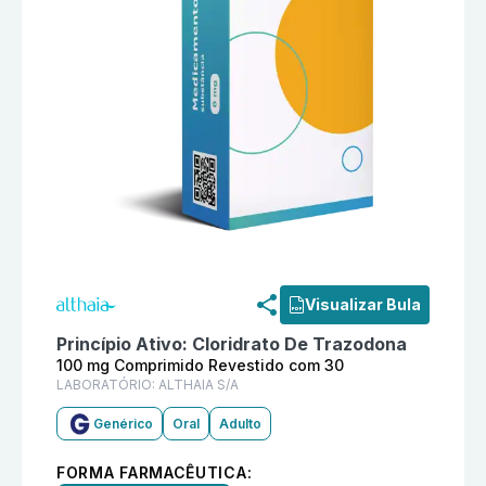
Informações detalhadas do produto
Cloridrato De Tr
Visualizar Bula
Princípio Ativo:
Cloridrato De Trazodona
100 mg Comprimido Revestido com 30
LABORATÓRIO:
ALTHAIA S/A
Genérico
Oral
Adulto
FORMA FARMACÊUTICA: