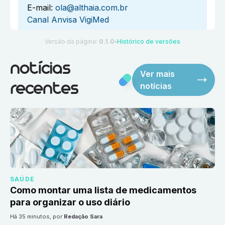
E-mail:
ola@althaia.com.br
Canal Anvisa VigiMed
Versão da página:
0.1.0
Histórico de versões
●
notícias
Ver mais
notícias
recentes
SAÚDE
Como montar uma lista de medicamentos
para organizar o uso diário
há 35 minutos
, por
Redação Sara