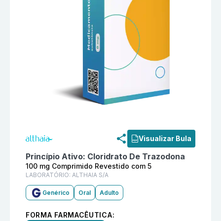
Informações detalhadas do produto
Cloridrato De Tr
Visualizar Bula
Princípio Ativo:
Cloridrato De Trazodona
100 mg Comprimido Revestido com 5
LABORATÓRIO:
ALTHAIA S/A
Genérico
Oral
Adulto
FORMA FARMACÊUTICA: