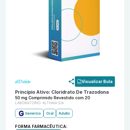
Informações detalhadas do produto
Cloridrato De Tr
Visualizar Bula
Princípio Ativo:
Cloridrato De Trazodona
50 mg Comprimido Revestido com 20
LABORATÓRIO:
ALTHAIA S/A
Genérico
Oral
Adulto
FORMA FARMACÊUTICA: