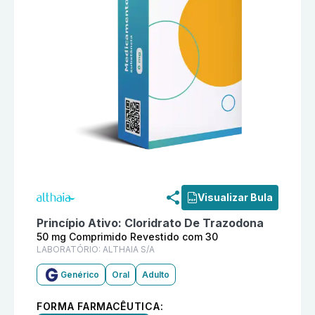
Informações detalhadas do produto
Cloridrato De Tr
Visualizar Bula
Princípio Ativo:
Cloridrato De Trazodona
50 mg Comprimido Revestido com 30
LABORATÓRIO:
ALTHAIA S/A
Genérico
Oral
Adulto
FORMA FARMACÊUTICA: