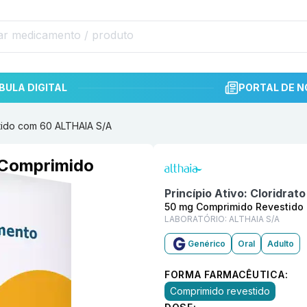
BULA DIGITAL
PORTAL DE N
tido com 60 ALTHAIA S/A
Informações detalhadas do p
 Comprimido
Princípio Ativo:
Cloridrat
50 mg Comprimido Revestido
LABORATÓRIO:
ALTHAIA S/A
Genérico
Oral
Adulto
FORMA FARMACÊUTICA:
Comprimido revestido