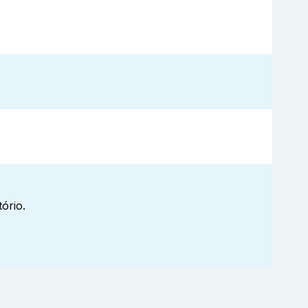
ório.