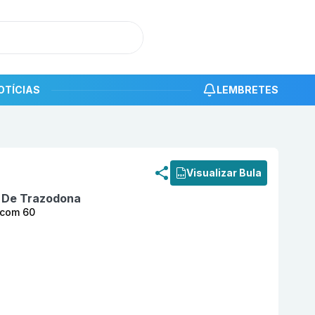
OTÍCIAS
LEMBRETES
roduto
Cloridrato De Trazodona 50 mg Comprimido Reves
Visualizar Bula
o De Trazodona
 com 60