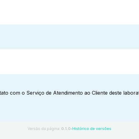
ato com o Serviço de Atendimento ao Cliente deste laborat
Versão da página:
0.1.0
Histórico de versões
●