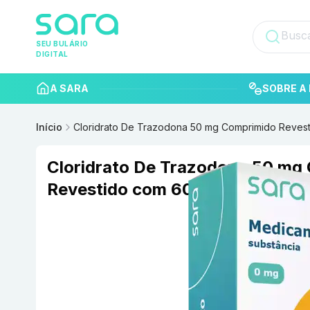
SEU BULÁRIO
DIGITAL
A SARA
SOBRE A 
Início
Cloridrato De Trazodona 50 mg Comprimido Reves
Cloridrato De Trazodona 50 mg
Revestido com 60 ALTHAIA S/A