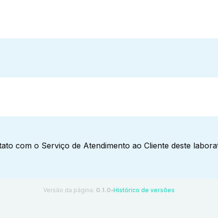
ato com o Serviço de Atendimento ao Cliente deste laborat
Versão da página:
0.1.0
Histórico de versões
●