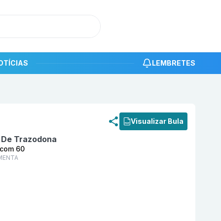
OTÍCIAS
LEMBRETES
roduto
Cloridrato De Trazodona 50 mg Comprimido Rev
Visualizar Bula
o De Trazodona
 com 60
MENTA