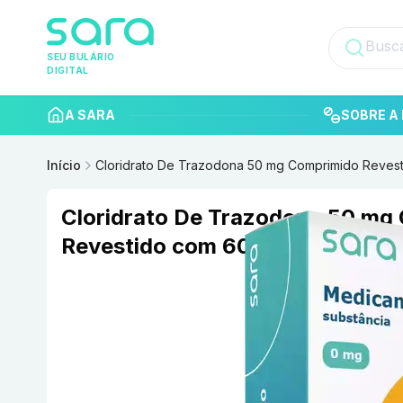
SEU BULÁRIO
DIGITAL
A SARA
SOBRE A 
Início
Cloridrato De Trazodona 50 mg Comprimido Rev
Cloridrato De Trazodona 50 mg
Revestido com 60 EUROFARMA