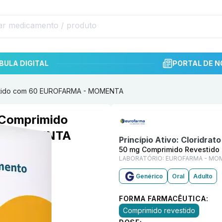
BULA DIGITAL
PORTAL DE N
estido com 60 EUROFARMA - MOMENTA
Informações detalhadas do p
 Comprimido
 - MOMENTA
Princípio Ativo:
Cloridrat
50 mg Comprimido Revestido
LABORATÓRIO:
EUROFARMA - MO
Genérico
Oral
Adulto
FORMA FARMACÊUTICA:
Comprimido revestido