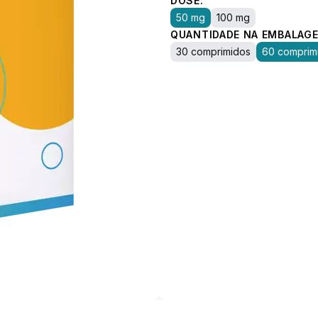
DOSE:
50 mg
100 mg
QUANTIDADE NA EMBALAGE
30 comprimidos
60 comprim