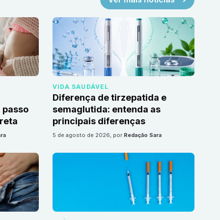
VIDA SAUDÁVEL
Diferença de tirzepatida e
 passo
semaglutida: entenda as
reta
principais diferenças
ra
5 de agosto de 2026
, por
Redação Sara