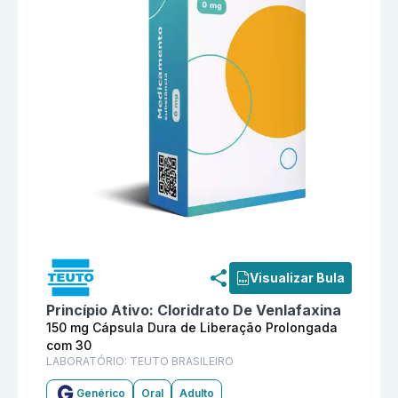
Informações detalhadas do produto
Cloridrato De Ve
Visualizar Bula
Princípio Ativo:
Cloridrato De Venlafaxina
150 mg Cápsula Dura de Liberação Prolongada
com 30
LABORATÓRIO:
TEUTO BRASILEIRO
Genérico
Oral
Adulto