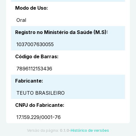
Modo de Uso
:
Oral
Registro no Ministério da Saúde (M.S)
:
1037007630055
Código de Barras
:
7896112153436
Fabricante
:
TEUTO BRASILEIRO
CNPJ do Fabricante
:
17.159.229/0001-76
Versão da página:
0.1.0
Histórico de versões
●