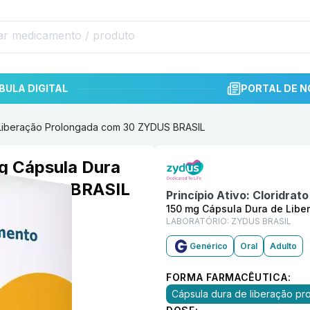
BULA DIGITAL
PORTAL DE N
e Liberação Prolongada com 30 ZYDUS BRASIL
Informações detalhadas do p
mg Cápsula Dura
30 ZYDUS BRASIL
Princípio Ativo:
Cloridrato
150 mg Cápsula Dura de Libe
LABORATÓRIO:
ZYDUS BRASIL
Genérico
Oral
Adulto
FORMA FARMACÊUTICA:
Cápsula dura de liberação pr