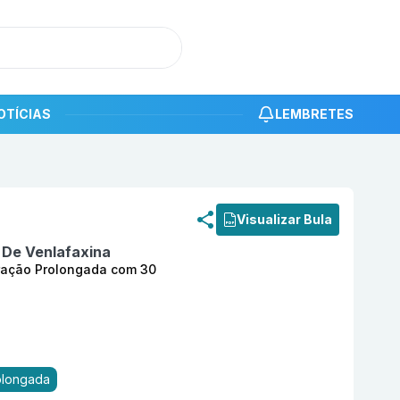
OTÍCIAS
LEMBRETES
roduto
Cloridrato De Venlafaxina 150 mg Cápsula Dura de
Visualizar Bula
 De Venlafaxina
ração Prolongada com 30
olongada