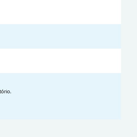
ório.