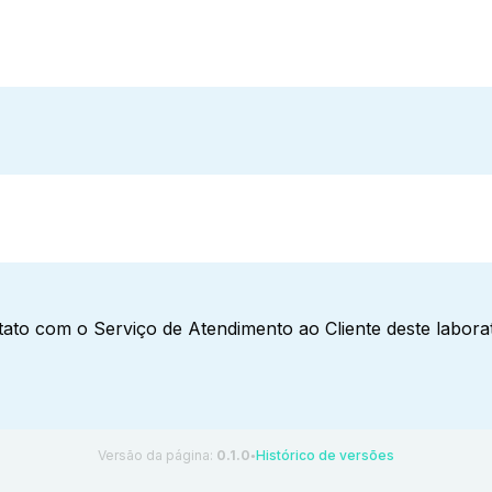
ato com o Serviço de Atendimento ao Cliente deste laborat
Versão da página:
0.1.0
Histórico de versões
●