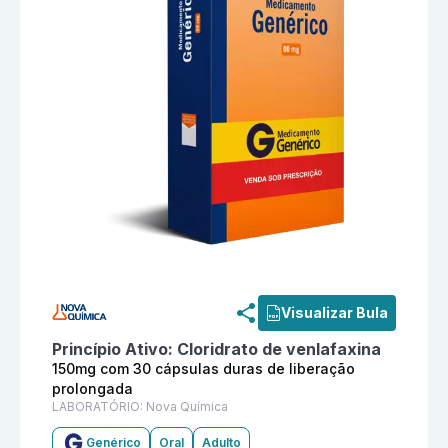
Informações detalhadas do produto
Cloridrato de ven
Visualizar Bula
Princípio Ativo:
Cloridrato de venlafaxina
150mg com 30 cápsulas duras de liberação
prolongada
LABORATÓRIO:
Nova Química
Genérico
Oral
Adulto