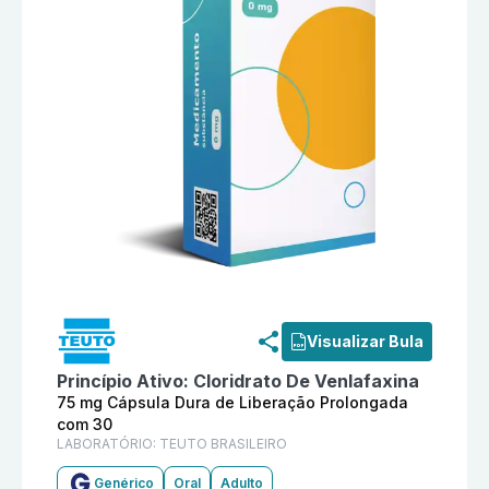
Informações detalhadas do produto
Cloridrato De Ve
Visualizar Bula
Princípio Ativo:
Cloridrato De Venlafaxina
75 mg Cápsula Dura de Liberação Prolongada
com 30
LABORATÓRIO:
TEUTO BRASILEIRO
Genérico
Oral
Adulto