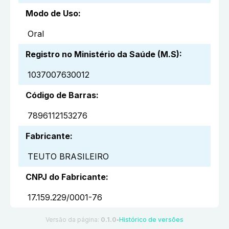
Modo de Uso
:
Oral
Registro no Ministério da Saúde (M.S)
:
1037007630012
Código de Barras
:
7896112153276
Fabricante
:
TEUTO BRASILEIRO
CNPJ do Fabricante
:
17.159.229/0001-76
Versão da página:
0.1.0
Histórico de versões
●