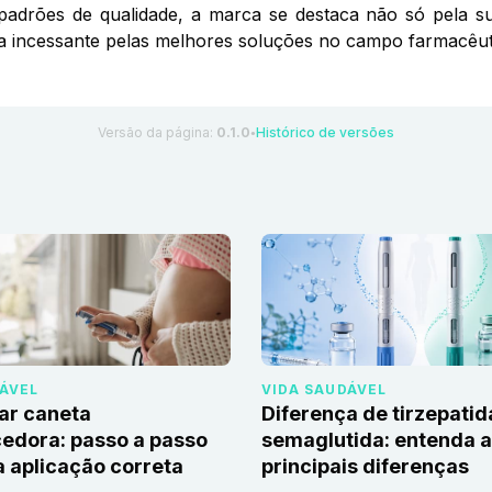
s padrões de qualidade, a marca se destaca não só pela
 incessante pelas melhores soluções no campo farmacêut
Versão da página:
0.1.0
Histórico de versões
●
DÁVEL
VIDA SAUDÁVEL
ar caneta
Diferença de tirzepatid
edora: passo a passo
semaglutida: entenda 
 aplicação correta
principais diferenças