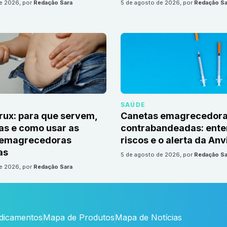
de 2026
, por
Redação Sara
5 de agosto de 2026
, por
Redação Sa
SAÚDE
irux: para que servem,
Canetas emagrecedor
as e como usar as
contrabandeadas: ente
 emagrecedoras
riscos e o alerta da Anv
as
5 de agosto de 2026
, por
Redação Sa
de 2026
, por
Redação Sara
edicamentos
Mapa de Produtos
Mapa de Notícias