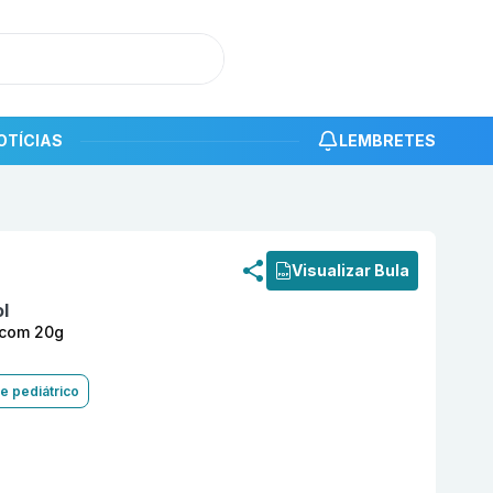
OTÍCIAS
LEMBRETES
roduto
Clotrimazol 10mg/g creme dermatológico com 20g
Visualizar Bula
l
 com 20g
e pediátrico