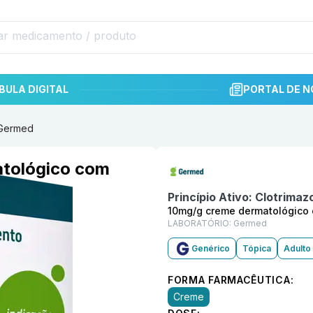
BULA DIGITAL
PORTAL DE N
 Germed
Informações detalhadas do p
atológico com
Princípio Ativo:
Clotrimazo
10mg/g creme dermatológico
LABORATÓRIO:
Germed
Genérico
Tópica
Adulto 
FORMA FARMACÊUTICA:
Creme