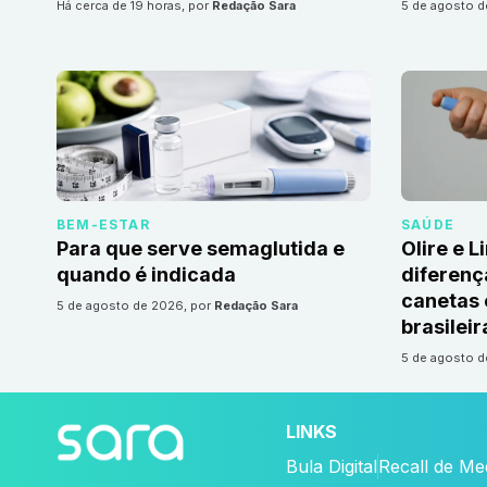
há cerca de 19 horas
, por
Redação Sara
5 de agosto 
BEM-ESTAR
SAÚDE
Para que serve semaglutida e
Olire e L
quando é indicada
diferenç
canetas
5 de agosto de 2026
, por
Redação Sara
brasileir
5 de agosto 
LINKS
Bula Digital
Recall de M