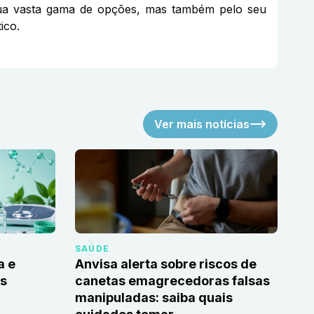
 sua vasta gama de opções, mas também pelo seu
ico.
Ver mais notícias
SAÚDE
a e
Anvisa alerta sobre riscos de
as
canetas emagrecedoras falsas
manipuladas: saiba quais