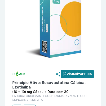
Informações detalhadas do produto
Coledue R (10 +
Visualizar Bula
Princípio Ativo:
Rosuvastatina Cálcica,
Ezetimiba
(10 + 10) mg Cápsula Dura com 30
LABORATÓRIO:
MANTECORP FARMASA / MANTECORP
SKINCARE / FEMEVITA