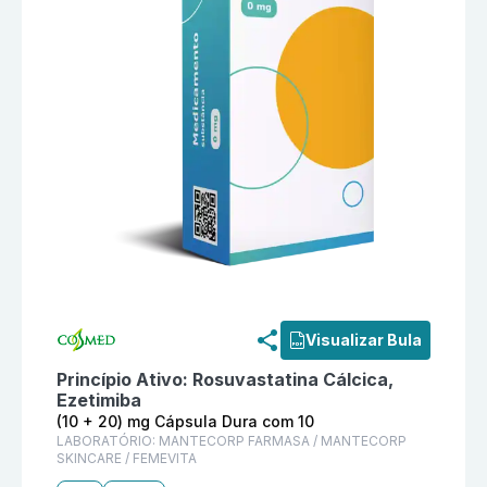
Informações detalhadas do produto
Coledue R (10 +
Visualizar Bula
Princípio Ativo:
Rosuvastatina Cálcica,
Ezetimiba
(10 + 20) mg Cápsula Dura com 10
LABORATÓRIO:
MANTECORP FARMASA / MANTECORP
SKINCARE / FEMEVITA