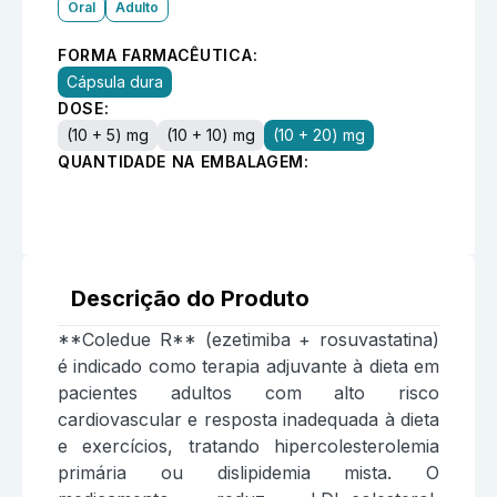
Oral
Adulto
FORMA FARMACÊUTICA:
Cápsula dura
DOSE:
(10 + 5) mg
(10 + 10) mg
(10 + 20) mg
QUANTIDADE NA EMBALAGEM:
Descrição do Produto
**Coledue R** (ezetimiba + rosuvastatina)
é indicado como terapia adjuvante à dieta em
pacientes adultos com alto risco
cardiovascular e resposta inadequada à dieta
e exercícios, tratando hipercolesterolemia
primária ou dislipidemia mista. O