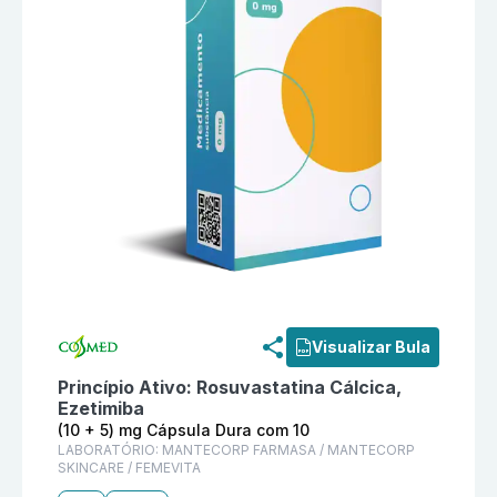
Informações detalhadas do produto
Coledue R (10 +
Visualizar Bula
Princípio Ativo:
Rosuvastatina Cálcica,
Ezetimiba
(10 + 5) mg Cápsula Dura com 10
LABORATÓRIO:
MANTECORP FARMASA / MANTECORP
SKINCARE / FEMEVITA