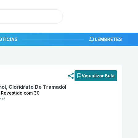
OTÍCIAS
LEMBRETES
roduto
Combfix (37,5 + 325,0) mg Comprimido Revestido
Visualizar Bula
ol, Cloridrato De Tramadol
o Revestido com 30
HE)