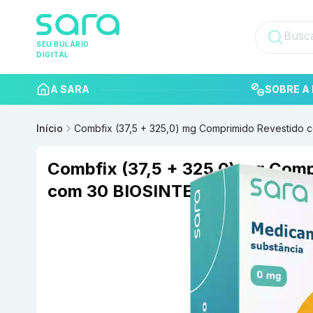
SEU BULÁRIO
DIGITAL
A SARA
SOBRE A 
Início
Combfix (37,5 + 325,0) mg Comprimido Revestido
Combfix (37,5 + 325,0) mg Comp
com 30 BIOSINTETICA (ACHE)