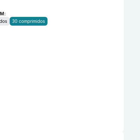
M:
idos
30 comprimidos