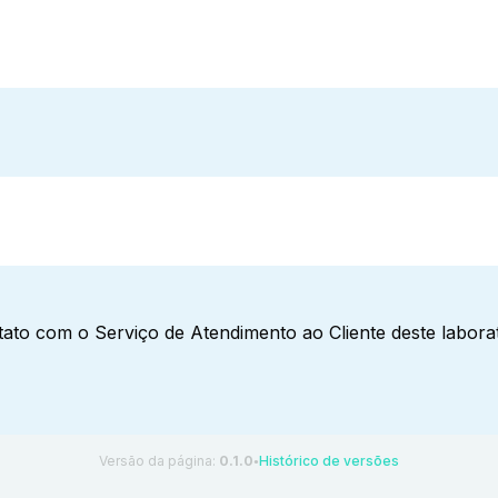
ato com o Serviço de Atendimento ao Cliente deste laborat
Versão da página:
0.1.0
Histórico de versões
●