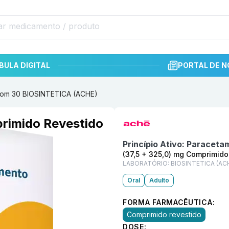
BULA DIGITAL
PORTAL DE N
 com 30 BIOSINTETICA (ACHE)
Informações detalhadas do p
rimido Revestido
Princípio Ativo:
Paracetam
(37,5 + 325,0) mg Comprimid
LABORATÓRIO:
BIOSINTETICA (AC
Oral
Adulto
FORMA FARMACÊUTICA:
Comprimido revestido
DOSE: