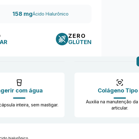
158 mg
Ácido Hialurônico
O
ZERO
AR
GLÚTEN
ngerir com água
Colágeno Tipo 
Auxilia na manutenção da
cápsula inteira, sem mastigar.
articular.
cido hialurônico