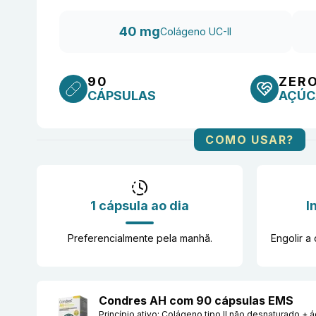
40 mg
Colágeno UC-II
90
ZER
CÁPSULAS
AÇÚC
COMO USAR?
1 cápsula ao dia
I
Preferencialmente pela manhã.
Engolir a 
Condres AH com 90 cápsulas EMS
Princípio ativo:
Colágeno tipo II não desnaturado + á