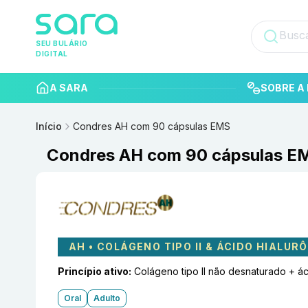
SEU BULÁRIO
DIGITAL
A SARA
SOBRE A 
Início
Condres AH com 90 cápsulas EMS
Condres AH com 90 cápsulas E
AH • COLÁGENO TIPO II & ÁCIDO HIALUR
Princípio ativo:
Colágeno tipo II não desnaturado + ác
Oral
Adulto