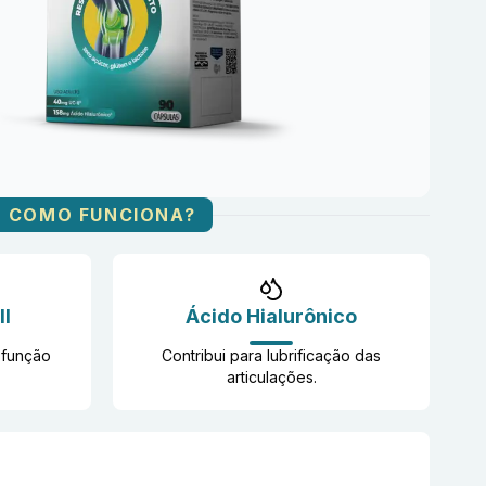
COMO FUNCIONA?
II
Ácido Hialurônico
 função
Contribui para lubrificação das
articulações​.