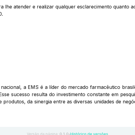
a lhe atender e realizar qualquer esclarecimento quanto 
0.
nacional, a EMS é a líder do mercado farmacêutico brasil
Esse sucesso resulta do investimento constante em pesqui
de produtos, da sinergia entre as diversas unidades de ne
Versão da página:
0.1.0
Histórico de versões
●