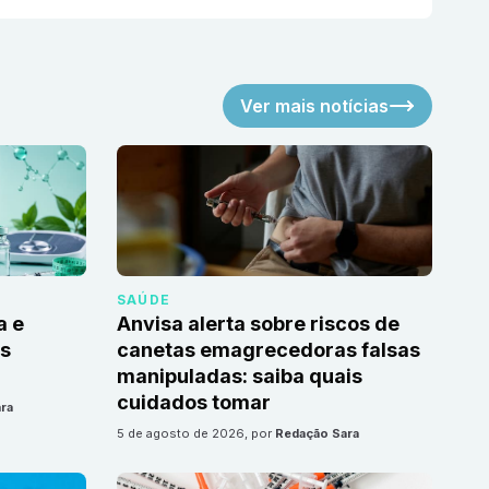
Ver mais notícias
SAÚDE
a e
Anvisa alerta sobre riscos de
as
canetas emagrecedoras falsas
manipuladas: saiba quais
cuidados tomar
ra
5 de agosto de 2026
, por
Redação Sara