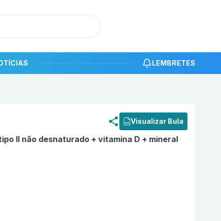
OTÍCIAS
LEMBRETES
roduto
Condres Ultra Pea com 4 cápsulas EMS
Visualizar Bula
ipo II não desnaturado + vitamina D + mineral