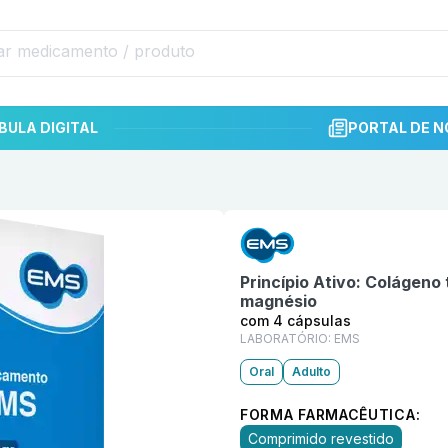
BULA DIGITAL
PORTAL DE N
Informações detalhadas do p
las EMS
Princípio Ativo:
Colágeno t
magnésio
com 4 cápsulas
LABORATÓRIO:
EMS
Oral
Adulto
FORMA FARMACÊUTICA:
Comprimido revestido