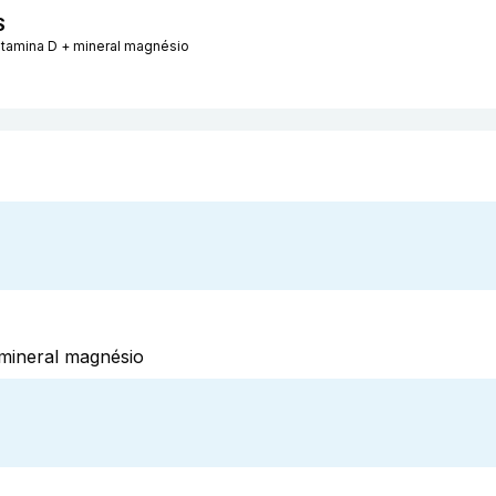
S
vitamina D + mineral magnésio
 mineral magnésio