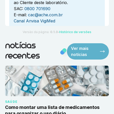
ao Cliente deste laboratório.
SAC:
0800 701690
E-mail:
cac@ache.com.br
Canal Anvisa VigiMed
Versão da página:
0.1.0
Histórico de versões
●
notícias
Ver mais
notícias
recentes
SAÚDE
Como montar uma lista de medicamentos
para organizar o uso diário