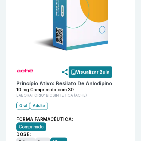
Informações detalhadas do produto
Cordarex 10 mg 
Visualizar Bula
Princípio Ativo:
Besilato De Anlodipino
10 mg Comprimido com 30
LABORATÓRIO:
BIOSINTETICA (ACHE)
Oral
Adulto
FORMA FARMACÊUTICA:
Comprimido
DOSE: