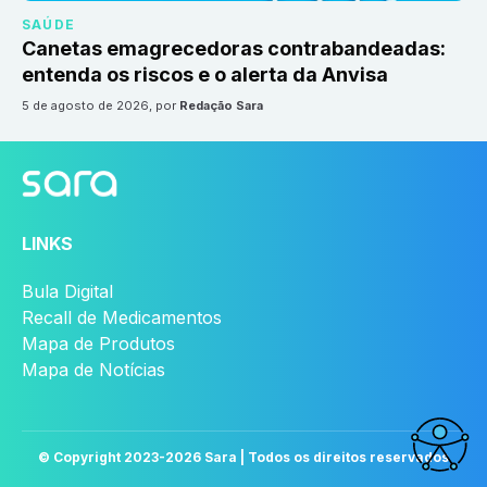
SAÚDE
Canetas emagrecedoras contrabandeadas:
entenda os riscos e o alerta da Anvisa
5 de agosto de 2026
, por
Redação Sara
LINKS
Bula Digital
Recall de Medicamentos
Mapa de Produtos
Mapa de Notícias
© Copyright 2023-
2026
Sara | Todos os direitos reservados