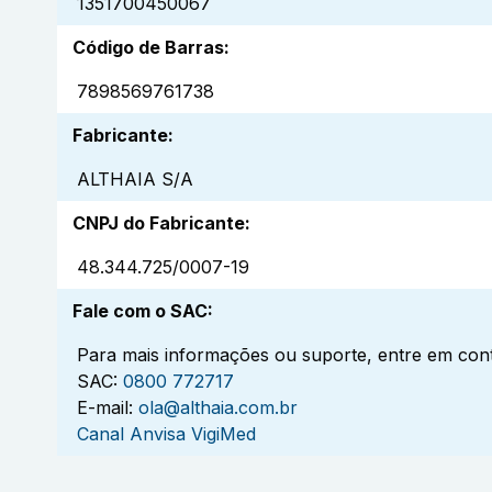
1351700450067
Código de Barras
:
7898569761738
Fabricante
:
ALTHAIA S/A
CNPJ do Fabricante
:
48.344.725/0007-19
Fale com o SAC
:
Para mais informações ou suporte, entre em cont
SAC:
0800 772717
E-mail:
ola@althaia.com.br
Canal Anvisa VigiMed