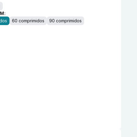
g
M:
idos
60 comprimidos
90 comprimidos