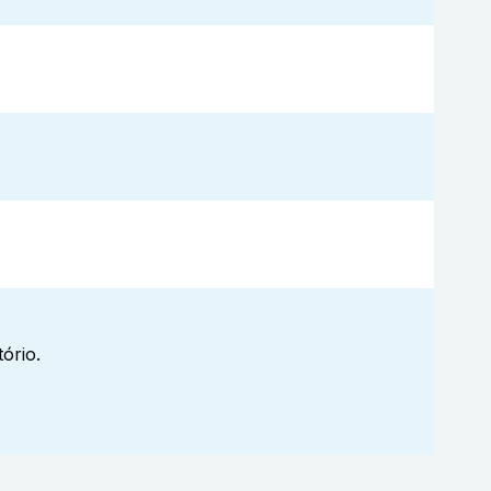
ório.