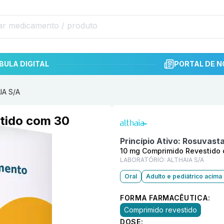
BULA DIGITAL
PORTAL DE N
IA S/A
Informações detalhadas do p
tido com 30
Princípio Ativo:
Rosuvasta
10 mg Comprimido Revestido
LABORATÓRIO:
ALTHAIA S/A
Oral
Adulto e pediátrico acima
FORMA FARMACÊUTICA:
Comprimido revestido
DOSE: