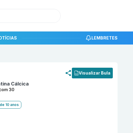
OTÍCIAS
LEMBRETES
roduto
Creslip 10 mg Comprimido Revestido com 30 ALTH
Visualizar Bula
tina Cálcica
 com 30
 de 10 anos