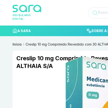
SEU BULÁRIO
DIGITAL
A SARA
SOBRE A 
Início
Creslip 10 mg Comprimido Revestido com 30 ALTHA
Creslip 10 mg Comprimido Reves
ALTHAIA S/A