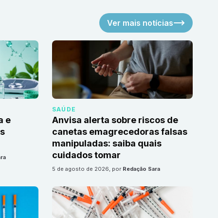
Ver mais notícias
SAÚDE
a e
Anvisa alerta sobre riscos de
as
canetas emagrecedoras falsas
manipuladas: saiba quais
cuidados tomar
ra
5 de agosto de 2026
, por
Redação Sara