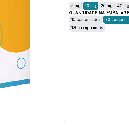
5 mg
10 mg
20 mg
40 m
QUANTIDADE NA EMBALAGE
10 comprimidos
30 comprim
120 comprimidos